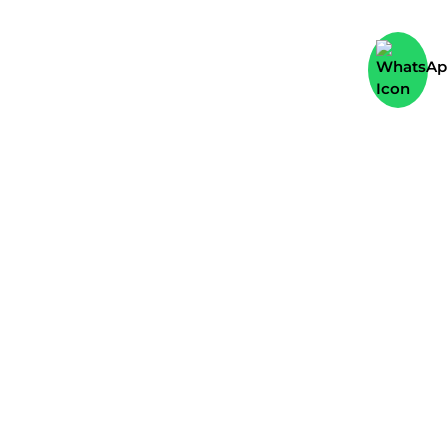
Diese Webseite wurde mit viel Liebe zum Detail erstellt. Von
Marketing-Brand®
.
© Marketing-Brand® 2026 -
[borlabs-cookie type="btn-
Alle Rechte vorbehalten
consent-preferences"
title="Cookie-
Einstellungen"
element="link"/]
Impressum
Datenschutzerklärunge
AGB’s und Kundeninformat