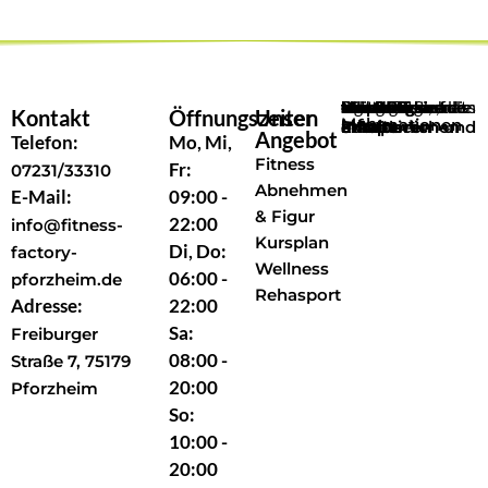
Sie sehen gerade einen Platzhalterinhalt von
Google Maps
. Um auf den eigentlichen Inhalt zuzugreifen, klicken Sie auf die Schaltfläche unten. Bitte beachten Sie, dass dabei Daten an Drittanbieter weitergegeben werden.
Kontakt
Öffnungszeiten
Unser
Mehr Informationen
Inhalt entsperren
Erforderlichen Service akzeptieren und Inhalte entsperren
Angebot
Telefon:
Mo, Mi,
Fitness
Fr:
07231/33310
Abnehmen
E-Mail:
09:00 -
& Figur
22:00
info@fitness-
Kursplan
Di, Do:
factory-
Wellness
06:00 -
pforzheim.de
Rehasport
Adresse:
22:00
Sa:
Freiburger
08:00 -
Straße 7, 75179
20:00
Pforzheim
So:
10:00 -
20:00