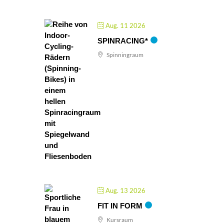
Aug. 11 2026
SPINRACING*
Spinningraum
Aug. 13 2026
FIT IN FORM
Kursraum