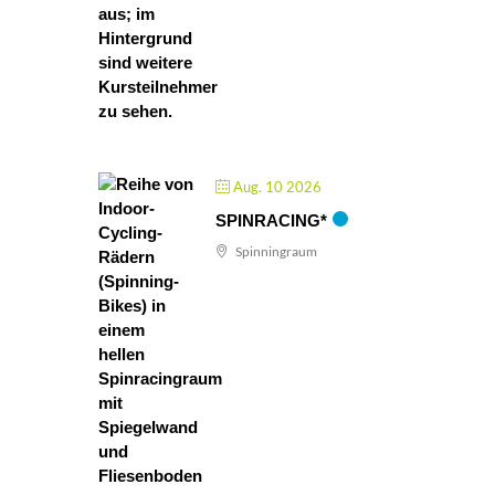
Aug. 10 2026
SPINRACING*
Spinningraum