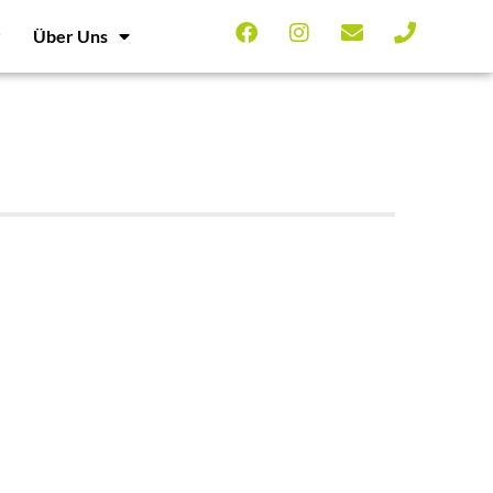
Über Uns